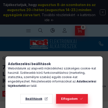
Tájékoztatjuk, hogy
augusztus 8-án szombaton és az
augusztus 20-i héten (augusztus 14-23.) minden
egységünk zárva tart.
További részletekért
-> kattintson
ide
<-
0
74 ALVC sorozatú áramkörök
Adatkezelési beállítások
74ALVC74PW,118 - D-type flip-flop
Weboldalunk az alapvető működéshez szükséges cookie-kat
Low-voltage SMD TSSOP14 logikai
használ. Szélesebb körű funkcionalitáshoz (marketing,
statisztika, személyre szabás) egyéb cookie-kat
IC - NEXPERIA
engedélyezhet. Részletesebb információkat az
Adatkezelési
tájékoztató
ban talál.
Előző termék
Következő termék
Cikkszám:
43-06-46
Beállítások
Elfogadom