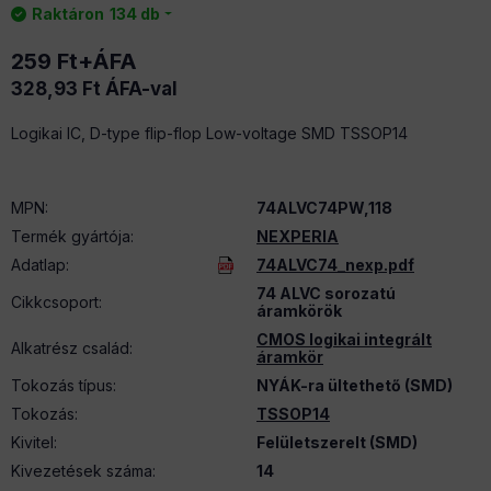
Raktáron
134 db
259
Ft
+ÁFA
328,93
Ft
ÁFA-val
Logikai IC, D-type flip-flop Low-voltage SMD TSSOP14
MPN
:
74ALVC74PW,118
Termék gyártója
:
NEXPERIA
Adatlap
:
74ALVC74_nexp.pdf
74 ALVC sorozatú
Cikkcsoport
:
áramkörök
CMOS logikai integrált
Alkatrész család
:
áramkör
Tokozás típus
:
NYÁK-ra ültethető (SMD)
Tokozás
:
TSSOP14
Kivitel
:
Felületszerelt (SMD)
Kivezetések száma
:
14