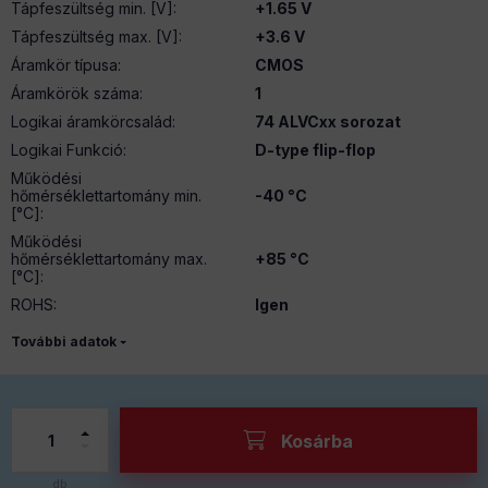
Tápfeszültség min. [V]
:
+1.65 V
Tápfeszültség max. [V]
:
+3.6 V
Áramkör típusa
:
CMOS
Áramkörök száma
:
1
Logikai áramkörcsalád
:
74 ALVCxx sorozat
Logikai Funkció
:
D-type flip-flop
Működési
hőmérséklettartomány min.
-40 °C
[°C]
:
Működési
hőmérséklettartomány max.
+85 °C
[°C]
:
ROHS
:
Igen
További adatok
Kosárba
db