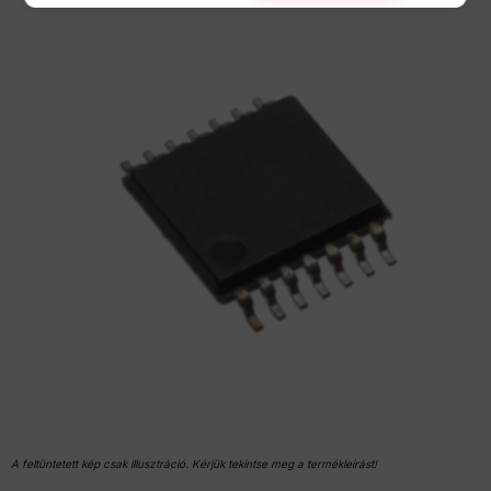
A feltüntetett kép csak illusztráció. Kérjük tekintse meg a termékleírást!