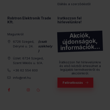
Elállás a szerződéstől
Robtron Elektronik Trade
Iratkozzon fel
Kft.
hírlevelünkre!
Akciók,
Magunkról
újdonságok,
6726 Szeged,
(csak
információk…
Déryné u. 24.
székhely
)
Üzlet: 6724 Szeged,
Íratkozzon fel hírlevelünkre
Szent Miklós u. 9/A.
és első kézből értesülhet a
legújabb termékeinkről és
+36 62 554 600
akcióinkról.
info@ret.hu
Feliratkozás