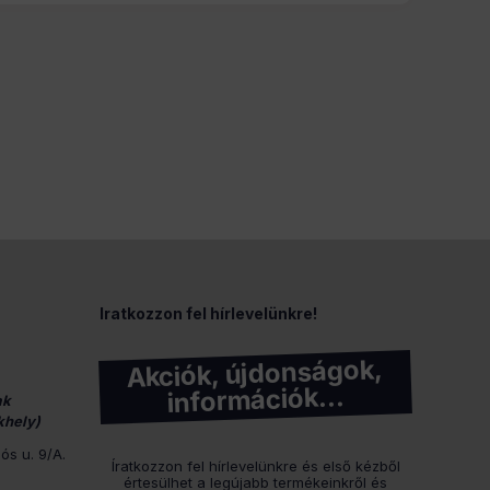
Iratkozzon fel hírlevelünkre!
Akciók, újdonságok,
információk…
ak
khely)
ós u. 9/A.
Íratkozzon fel hírlevelünkre és első kézből
értesülhet a legújabb termékeinkről és