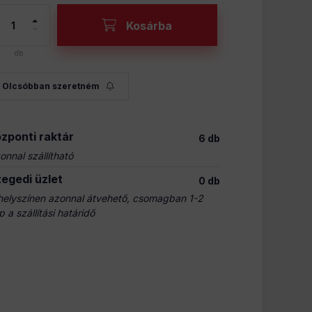
Kosárba
db
Olcsóbban szeretném
zponti raktár
6 db
onnal szállítható
egedi üzlet
0 db
helyszínen azonnal átvehető, csomagban 1-2
p a szállítási határidő