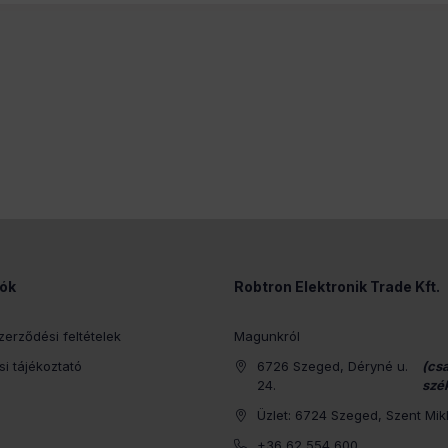
iók
Robtron Elektronik Trade Kft.
zerződési feltételek
Magunkról
i tájékoztató
6726 Szeged, Déryné u.
(cs
24.
szé
Üzlet: 6724 Szeged, Szent Mikl
+36 62 554 600