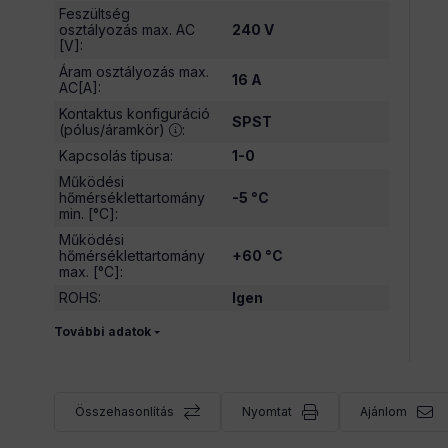
Feszültség
osztályozás max. AC
240 V
[V]
:
Áram osztályozás max.
16 A
AC[A]
:
Kontaktus konfiguráció
SPST
(pólus/áramkör)
:
Kapcsolás típusa
:
1-0
Működési
hőmérséklettartomány
-5 °C
min. [°C]
:
Működési
hőmérséklettartomány
+60 °C
max. [°C]
:
ROHS
:
Igen
További adatok
Összehasonlítás
Nyomtat
Ajánlom