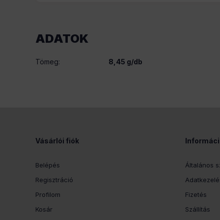
ADATOK
Tömeg:
8,45 g/db
Vásárlói fiók
Informác
Belépés
Általános s
Regisztráció
Adatkezelés
Profilom
Fizetés
Kosár
Szállítás