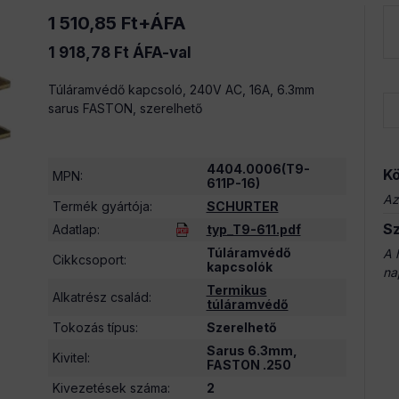
1 510,85
Ft
+ÁFA
1 918,78
Ft
ÁFA-val
Túláramvédő kapcsoló, 240V AC, 16A, 6.3mm
sarus FASTON, szerelhető
4404.0006(T9-
Kö
MPN
:
611P-16)
Az
Termék gyártója
:
SCHURTER
Sz
Adatlap
:
typ_T9-611.pdf
Túláramvédő
A 
Cikkcsoport
:
kapcsolók
na
Termikus
Alkatrész család
:
túláramvédő
Tokozás típus
:
Szerelhető
Sarus 6.3mm,
Kivitel
:
FASTON .250
Kivezetések száma
:
2