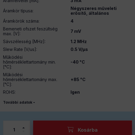
Áramfelvétel [mA]
:
3 mA
Négyszeres műveleti
Áramkör típusa
:
erősítő, általános
Áramkörök száma
:
4
Bemeneti ofszet feszültség
7 mV
max. [V]
:
Sávszélesség [MHz]
:
1.2 MHz
Slew Rate [V/us]
:
0.5 V/µs
Működési
hőmérséklettartomány min.
-40 °C
[°C]
:
Működési
hőmérséklettartomány max.
+85 °C
[°C]
:
ROHS
:
Igen
További adatok
Kosárba