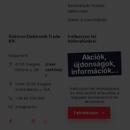
Bankkártyás fizetési
tájékoztató
Elállás a szerződéstől
Robtron Elektronik Trade
Iratkozzon fel
Kft.
hírlevelünkre!
Akciók,
Magunkról
újdonságok,
6726 Szeged,
(csak
információk…
Déryné u. 24.
székhely
)
Üzlet: 6724 Szeged,
Íratkozzon fel hírlevelünkre
Szent Miklós u. 9/A.
és első kézből értesülhet a
legújabb termékeinkről és
+36 62 554 600
akcióinkról.
info@ret.hu
Feliratkozás