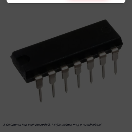
A feltüntetett kép csak illusztráció. Kérjük tekintse meg a termékleírást!