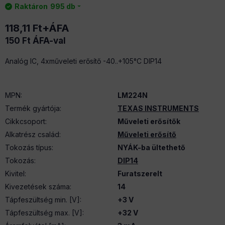
Raktáron
995 db
118,11
Ft
+ÁFA
150
Ft
ÁFA-val
Analóg IC, 4xműveleti erősítő -40..+105°C DIP14
MPN
:
LM224N
Termék gyártója
:
TEXAS INSTRUMENTS
Cikkcsoport
:
Műveleti erősítők
Alkatrész család
:
Műveleti erősítő
Tokozás típus
:
NYÁK-ba ültethető
Tokozás
:
DIP14
Kivitel
:
Furatszerelt
Kivezetések száma
:
14
Tápfeszültség min. [V]
:
+3 V
Tápfeszültség max. [V]
:
+32 V